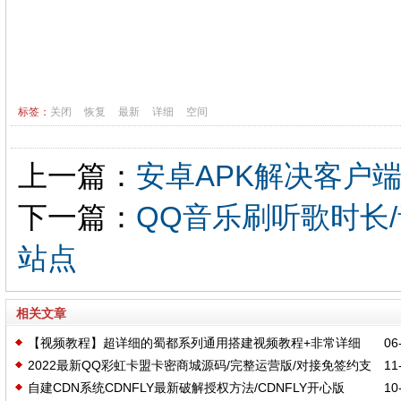
标签：
关闭
恢复
最新
详细
空间
上一篇：
安卓APK解决客户端
下一篇：
QQ音乐刷听歌时长/
站点
相关文章
【视频教程】超详细的蜀都系列通用搭建视频教程+非常详细
06-
2022最新QQ彩虹卡盟卡密商城源码/完整运营版/对接免签约支
11-
自建CDN系统CDNFLY最新破解授权方法/CDNFLY开心版
10-
付接口/带视频搭建教程