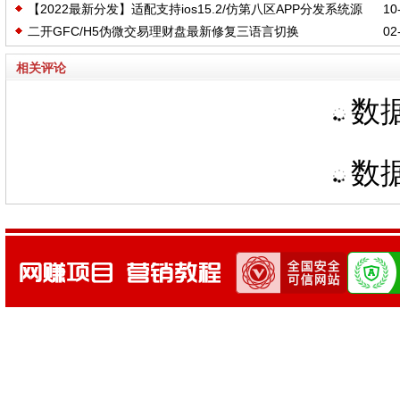
【2022最新分发】适配支持ios15.2/仿第八区APP分发系统源
10-
二开GFC/H5伪微交易理财盘最新修复三语言切换
02-
码/H5一键封装/ios免签封装/企业签名/超级签名/带部署文档
相关评论
数据
数据