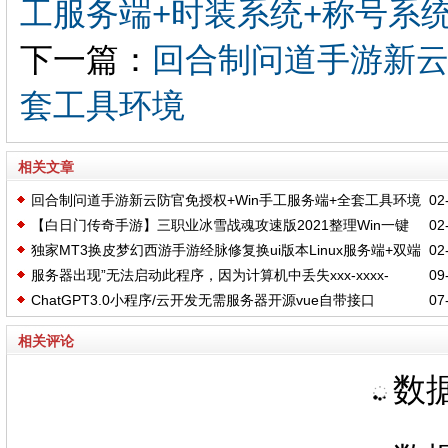
工服务端+时装系统+称号系统
下一篇：
回合制问道手游新云
套工具环境
相关文章
回合制问道手游新云防官免授权+Win手工服务端+全套工具环境
02-
【白日门传奇手游】三职业冰雪战魂攻速版2021整理Win一键
02-
独家MT3换皮梦幻西游手游经脉修复换ui版本Linux服务端+双端
02-
服务端+武魂+内饰+生肖+星座+安卓苹果双端+GM后台
服务器出现”无法启动此程序，因为计算机中丢失xxx-xxxx-
09-
带架设教程
ChatGPT3.0小程序/云开发无需服务器开源vue自带接口
07-
xxx.dll,尝试重新安装此程序以解决此问题“报错的解决办法
相关评论
数据