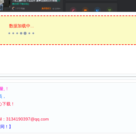
数据加载中...
量,！
员，
心下载！
il：
3134190397
@qq.com
不同！】