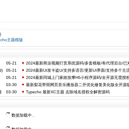
题
echo主题模版
05-21
2024最新商业视频打赏系统源码/多套模板/有代理后台/已
)
05-21
2024最新UI发卡盗U/支持多语言/更新UI界面/支持多个主
支付
05-21
2024最新同城上门家政按摩H5小程序源码/全开源无需授权
03-30
最新梨花带雨网页音乐播放器二开优化修复美化版全开源
门预约系统
题
03-30
Typecho 最新XC主题 去除域名授权全解密源码
源码下载
数据加载中...