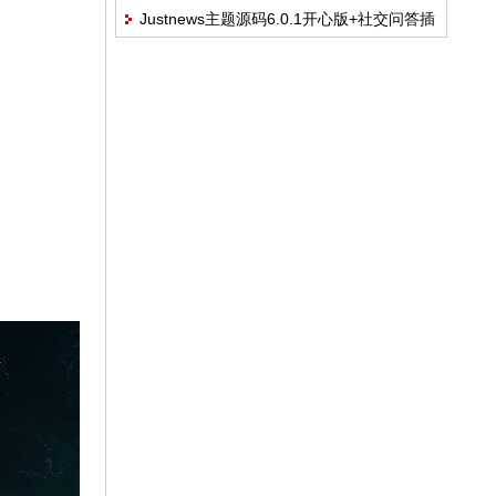
Justnews主题源码6.0.1开心版+社交问答插
载/WordPress主题 /亲测可用
件2.3.1+附教程