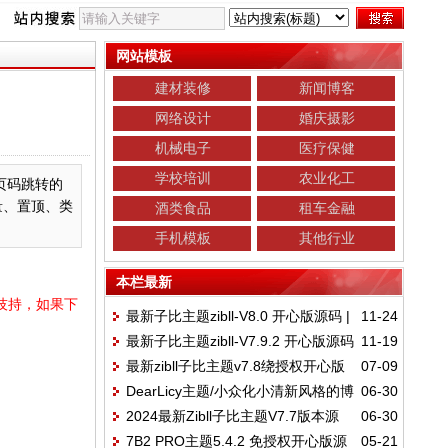
网站模板
建材装修
新闻博客
网络设计
婚庆摄影
机械电子
医疗保健
学校培训
农业化工
入页码跳转的
量、置顶、类
酒类食品
租车金融
手机模板
其他行业
本栏最新
技持，如果下
最新子比主题zibll-V8.0 开心版源码 |
11-24
最新子比主题zibll-V7.9.2 开心版源码
11-19
WordPress主题源码
最新zibll子比主题v7.8绕授权开心版
07-09
| WordPress主题源码
DearLicy主题/小众化小清新风格的博
06-30
+美化插件+弹窗插件
2024最新Zibll子比主题V7.7版本源
06-30
客主题源码/Typecho主题模版
7B2 PRO主题5.4.2 免授权开心版源
05-21
码/开心版/WordPress主题