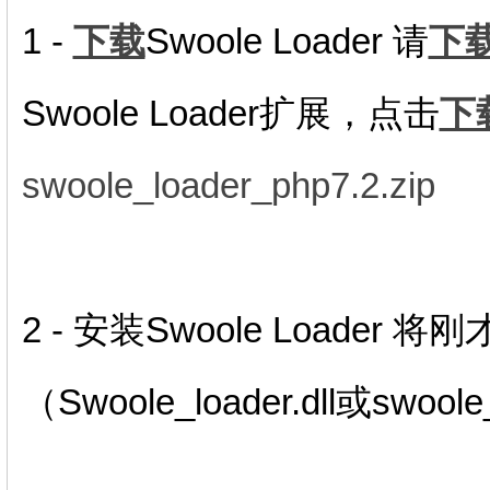
1 -
下载
Swoole Loader 请
下
Swoole Loader扩展，点击
下
swoole_loader_php7.2.zip
2 - 安装Swoole Loader 将刚
（Swoole_loader.dll或swo