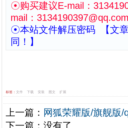
☉购买建议
E-mail：
313419
mail：
3134190397
@qq.co
☉本站文件解压密码 【文
同！】
标签：
文件
下载
安装
图文
扩展
上一篇：
网狐荣耀版/旗舰版/
下一篇：没有了