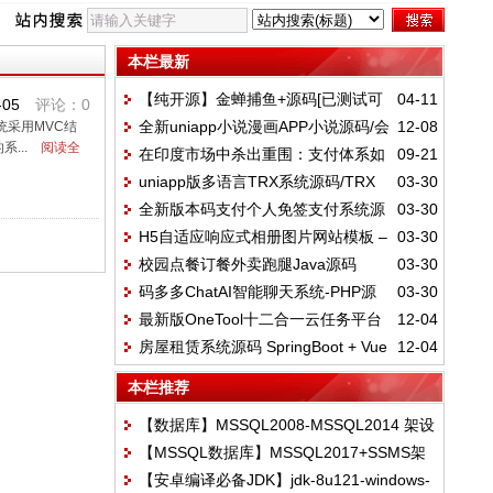
本栏最新
【纯开源】金蝉捕鱼+源码[已测试可
04-11
-05
评论：0
全新uniapp小说漫画APP小说源码/会
12-08
统采用MVC结
用]
...
阅读全
在印度市场中杀出重围：支付体系如
09-21
员阅读/月票功能
uniapp版多语言TRX系统源码/TRX
03-30
何成为增长的关键
全新版本码支付个人免签支付系统源
03-30
理财系统/虚拟币挖矿
H5自适应响应式相册图片网站模板 –
03-30
码/ThinkPHP框架开发/全开源/亲测
校园点餐订餐外卖跑腿Java源码
03-30
图片壁纸类网站源码下载
码多多ChatAI智能聊天系统-PHP源
03-30
最新版OneTool十二合一云任务平台
12-04
码版V2.5.0
房屋租赁系统源码 SpringBoot + Vue
12-04
多任务挂机平台系统源码
实现全功能解析
本栏推荐
【数据库】MSSQL2008-MSSQL2014 架设
【MSSQL数据库】MSSQL2017+SSMS架
搭建必备数据库附带激活码
【安卓编译必备JDK】jdk-8u121-windows-
设环境荣耀内核必备的破解版绿色版带密匙