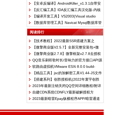
【安卓反编译】AndroidKiller_v1.3.1自带安
x64[JDK8]
【反汇编工具】IDA反汇编工具汉化版-内核
卓签名
【编译开发工具】VS2003(Visual studio
算法的高速和可扩展性
【数据库管理工具】Navicat Mysql数据库管
Net+2003简体中文)+安装教程
理软件,附带破解工具
阅读排行
【技术教程】2022最新SSR搭建方案之
【微擎商业版V2.5.7】全新完整安装包+微
centos一键ssr脚本
【微擎商业版2.7.8】微擎框架v2.7.8去授权
擎纯净框架+无任何限制后门
QQ音乐刷听歌时长/音响力的官方接口API源
一键安装纯净商业版
软路由虚拟机VMware ESXi 8.0.0 build-
码/附演示站点
【精品工具】jsc的加解密工具V1.44-JS文件
20513097 许可证密匙
【搭建系列】创胜授权机(2022年寰宇创胜
的解密
2023年最新注销关闭QQ空间详细教程/附详
全系列授权工具）
自建CDN系统CDNFLY最新破解授权方
细恢复教程
2023最新暗雷Epay纵横程序APP/暗雷通道
法/CDNFLY开心版
融合一体/自带通道/带教程